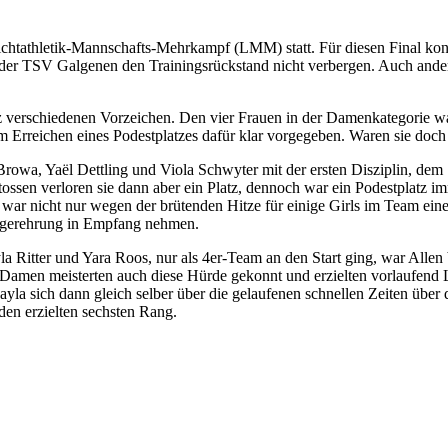
htathletik-Mannschafts-Mehrkampf (LMM) statt. Für diesen Final kon
ur der TSV Galgenen den Trainingsrückstand nicht verbergen. Auch ande
z verschiedenen Vorzeichen. Den vier Frauen in der Damenkategorie wa
Erreichen eines Podestplatzes dafür klar vorgegeben. Waren sie doch na
rowa, Yaël Dettling und Viola Schwyter mit der ersten Disziplin, dem
ossen verloren sie dann aber ein Platz, dennoch war ein Podestplatz 
ar nicht nur wegen der brütenden Hitze für einige Girls im Team eine 
iegerehrung in Empfang nehmen.
 Ritter und Yara Roos, nur als 4er-Team an den Start ging, war Allen b
r Damen meisterten auch diese Hürde gekonnt und erzielten vorlaufend L
la sich dann gleich selber über die gelaufenen schnellen Zeiten über
en erzielten sechsten Rang.