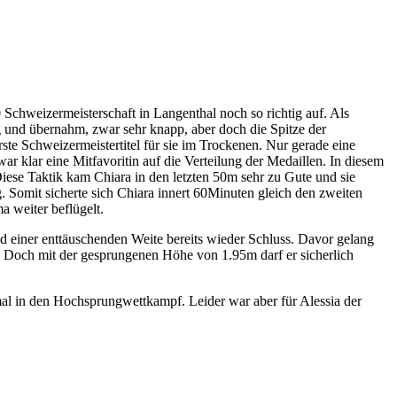
Schweizermeisterschaft in Langenthal noch so richtig auf. Als
g und übernahm, zwar sehr knapp, aber doch die Spitze der
e Schweizermeistertitel für sie im Trockenen. Nur gerade eine
r klar eine Mitfavoritin auf die Verteilung der Medaillen. In diesem
 Diese Taktik kam Chiara in den letzten 50m sehr zu Gute und sie
 Somit sicherte sich Chiara innert 60Minuten gleich den zweiten
a weiter beflügelt.
d einer enttäuschenden Weite bereits wieder Schluss. Davor gelang
. Doch mit der gesprungenen Höhe von 1.95m darf er sicherlich
mal in den Hochsprungwettkampf. Leider war aber für Alessia der