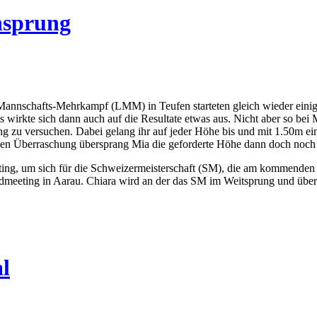
hsprung
annschafts-Mehrkampf (LMM) in Teufen starteten gleich wieder einige
irkte sich dann auch auf die Resultate etwas aus. Nicht aber so bei M
 zu versuchen. Dabei gelang ihr auf jeder Höhe bis und mit 1.50m ein 
genen Überraschung übersprang Mia die geforderte Höhe dann doch noch m
ing, um sich für die Schweizermeisterschaft (SM), die am kommenden 
dmeeting in Aarau. Chiara wird an der das SM im Weitsprung und über
l