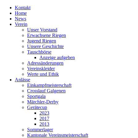
Kontakt
Home
News
Verein
Unser Vorstand
Erwachsene Riegen
Jugend Riegen
Unsere Geschichte
Tauschbörse
Anzeige aufgeben
Adressänderungen
Vereinskleider
Werte und Ethik
Anlässe
Einkampfmeisterschaft
Crosslauf Galgenen
Sportgala
Märchler-Derby
Gerätecup
2023
2017
2013
Sommerlager
Kantonale Vereinsmeisterschaft