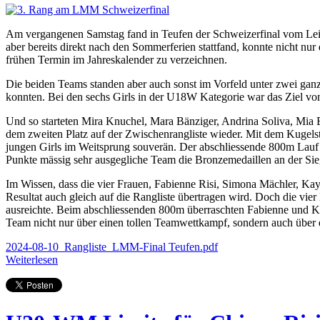
Am vergangenen Samstag fand in Teufen der Schweizerfinal vom Leic
aber bereits direkt nach den Sommerferien stattfand, konnte nicht n
frühen Termin im Jahreskalender zu verzeichnen.
Die beiden Teams standen aber auch sonst im Vorfeld unter zwei gan
konnten. Bei den sechs Girls in der U18W Kategorie war das Ziel vom 
Und so starteten Mira Knuchel, Mara Bänziger, Andrina Soliva, Mia B
dem zweiten Platz auf der Zwischenrangliste wieder. Mit dem Kugelst
jungen Girls im Weitsprung souverän. Der abschliessende 800m Lauf w
Punkte mässig sehr ausgegliche Team die Bronzemedaillen an der S
Im Wissen, dass die vier Frauen, Fabienne Risi, Simona Mächler, Kayla
Resultat auch gleich auf die Rangliste übertragen wird. Doch die vie
ausreichte. Beim abschliessenden 800m überraschten Fabienne und Kay
Team nicht nur über einen tollen Teamwettkampf, sondern auch über d
2024-08-10_Rangliste_LMM-Final Teufen.pdf
Weiterlesen