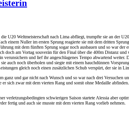
isterin
e U20 Weltmeisterschaft nach Lima abfliegt, trumpfte sie an der U20 
ch einem Nuller im ersten Sprung reagierte sie mit dem dritten Sprun
ührung mit dem fünften Sprung sogar noch ausbauen und so war der erst
sich doch am Vortag souverän für den Final über die 400m Distanz und wa
ritin verunsichern und lief ihr angeschlagenes Tempo abwartend weiter.
e sie auch noch überholen und siegte mit einem hauchdünnen Vorsprung.
 Leistungen gleich noch einen zusätzlichen Schub verspürt, der sie in Lim
ihm ganz und gar nicht nach Wunsch und so war nach drei Versuchen un
 er sich zwar mit dem vierten Rang und somit ohne Medaille abfinden
er verletzungsbedingten schwierigen Saison startete Alessia aber opti
der fertig und auch sie musste mit dem vierten Rang vorlieb nehmen.