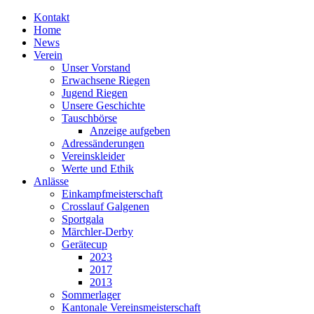
Kontakt
Home
News
Verein
Unser Vorstand
Erwachsene Riegen
Jugend Riegen
Unsere Geschichte
Tauschbörse
Anzeige aufgeben
Adressänderungen
Vereinskleider
Werte und Ethik
Anlässe
Einkampfmeisterschaft
Crosslauf Galgenen
Sportgala
Märchler-Derby
Gerätecup
2023
2017
2013
Sommerlager
Kantonale Vereinsmeisterschaft