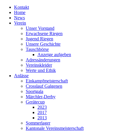
Kontakt
Home
News
Verein
Unser Vorstand
Erwachsene Riegen
Jugend Riegen
Unsere Geschichte
Tauschbörse
Anzeige aufgeben
Adressänderungen
Vereinskleider
Werte und Ethik
Anlässe
Einkampfmeisterschaft
Crosslauf Galgenen
Sportgala
Märchler-Derby
Gerätecup
2023
2017
2013
Sommerlager
Kantonale Vereinsmeisterschaft