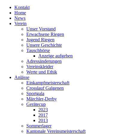
Kontakt
Home
News
Verein
Unser Vorstand
Erwachsene Riegen
Jugend Riegen
Unsere Geschichte
Tauschbörse
Anzeige aufgeben
Adressänderungen
Vereinskleider
Werte und Ethik
Anlässe
Einkampfmeisterschaft
Crosslauf Galgenen
Sportgala
Märchler-Derby
Gerätecup
2023
2017
2013
Sommerlager
Kantonale Vereinsmeisterschaft