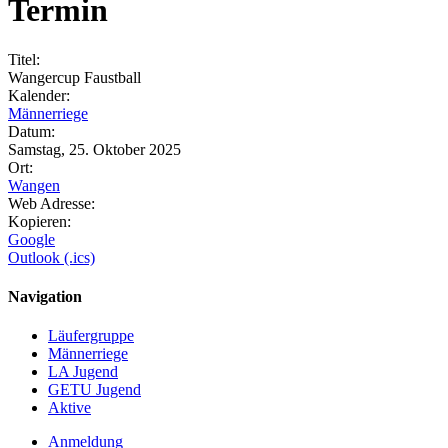
Termin
Titel:
Wangercup Faustball
Kalender:
Männerriege
Datum:
Samstag, 25. Oktober 2025
Ort:
Wangen
Web Adresse:
Kopieren:
Google
Outlook (.ics)
Navigation
Läufergruppe
Männerriege
LA Jugend
GETU Jugend
Aktive
Anmeldung