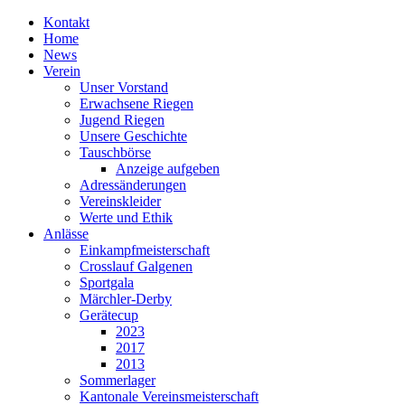
Kontakt
Home
News
Verein
Unser Vorstand
Erwachsene Riegen
Jugend Riegen
Unsere Geschichte
Tauschbörse
Anzeige aufgeben
Adressänderungen
Vereinskleider
Werte und Ethik
Anlässe
Einkampfmeisterschaft
Crosslauf Galgenen
Sportgala
Märchler-Derby
Gerätecup
2023
2017
2013
Sommerlager
Kantonale Vereinsmeisterschaft