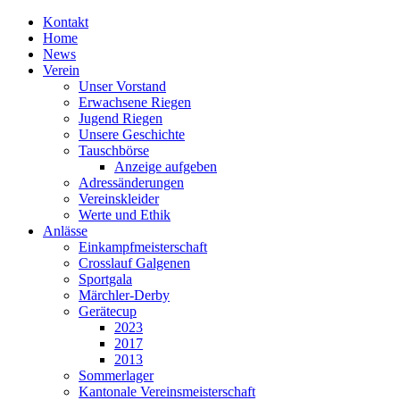
Kontakt
Home
News
Verein
Unser Vorstand
Erwachsene Riegen
Jugend Riegen
Unsere Geschichte
Tauschbörse
Anzeige aufgeben
Adressänderungen
Vereinskleider
Werte und Ethik
Anlässe
Einkampfmeisterschaft
Crosslauf Galgenen
Sportgala
Märchler-Derby
Gerätecup
2023
2017
2013
Sommerlager
Kantonale Vereinsmeisterschaft