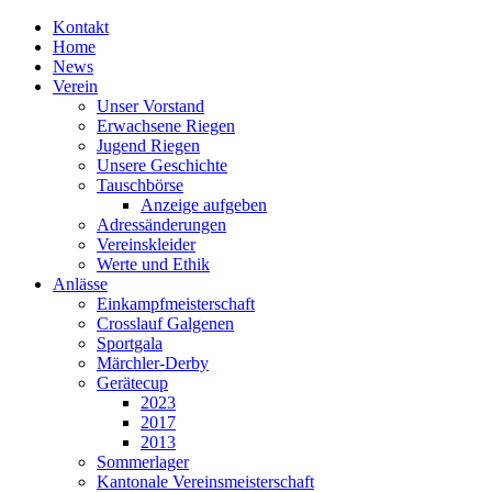
Kontakt
Home
News
Verein
Unser Vorstand
Erwachsene Riegen
Jugend Riegen
Unsere Geschichte
Tauschbörse
Anzeige aufgeben
Adressänderungen
Vereinskleider
Werte und Ethik
Anlässe
Einkampfmeisterschaft
Crosslauf Galgenen
Sportgala
Märchler-Derby
Gerätecup
2023
2017
2013
Sommerlager
Kantonale Vereinsmeisterschaft