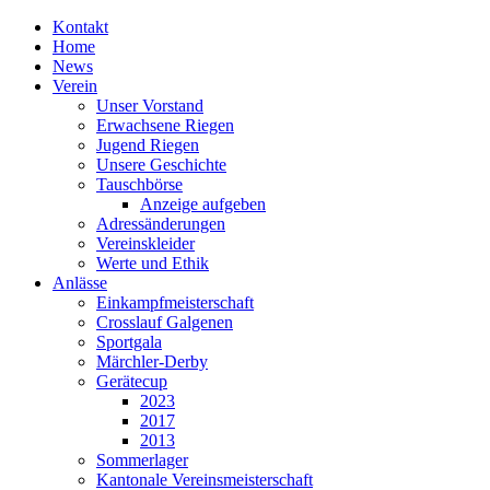
Kontakt
Home
News
Verein
Unser Vorstand
Erwachsene Riegen
Jugend Riegen
Unsere Geschichte
Tauschbörse
Anzeige aufgeben
Adressänderungen
Vereinskleider
Werte und Ethik
Anlässe
Einkampfmeisterschaft
Crosslauf Galgenen
Sportgala
Märchler-Derby
Gerätecup
2023
2017
2013
Sommerlager
Kantonale Vereinsmeisterschaft