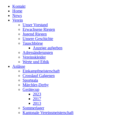
Kontakt
Home
News
Verein
Unser Vorstand
Erwachsene Riegen
Jugend Riegen
Unsere Geschichte
Tauschbörse
Anzeige aufgeben
Adressänderungen
Vereinskleider
Werte und Ethik
Anlässe
Einkampfmeisterschaft
Crosslauf Galgenen
Sportgala
Märchler-Derby
Gerätecup
2023
2017
2013
Sommerlager
Kantonale Vereinsmeisterschaft