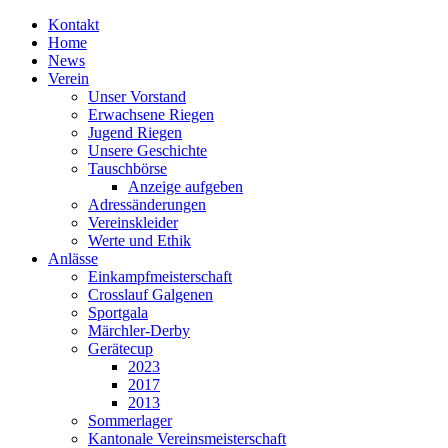
Kontakt
Home
News
Verein
Unser Vorstand
Erwachsene Riegen
Jugend Riegen
Unsere Geschichte
Tauschbörse
Anzeige aufgeben
Adressänderungen
Vereinskleider
Werte und Ethik
Anlässe
Einkampfmeisterschaft
Crosslauf Galgenen
Sportgala
Märchler-Derby
Gerätecup
2023
2017
2013
Sommerlager
Kantonale Vereinsmeisterschaft