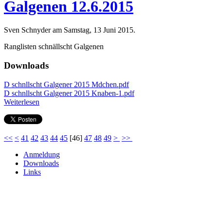
Galgenen 12.6.2015
Sven Schnyder am Samstag, 13 Juni 2015.
Ranglisten schnällscht Galgenen
Downloads
D schnllscht Galgener 2015 Mdchen.pdf
D schnllscht Galgener 2015 Knaben-1.pdf
Weiterlesen
<<
<
41
42
43
44
45
[
46
]
47
48
49
>
>>
Anmeldung
Downloads
Links