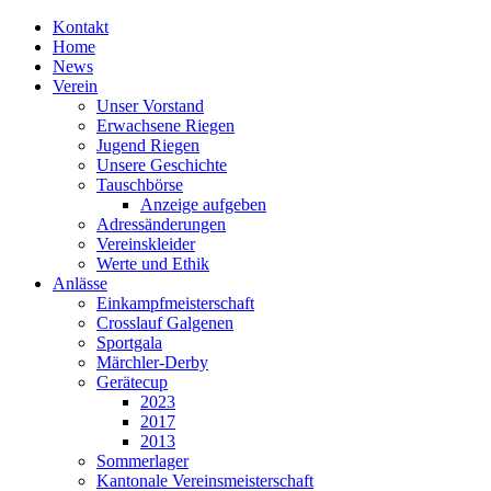
Kontakt
Home
News
Verein
Unser Vorstand
Erwachsene Riegen
Jugend Riegen
Unsere Geschichte
Tauschbörse
Anzeige aufgeben
Adressänderungen
Vereinskleider
Werte und Ethik
Anlässe
Einkampfmeisterschaft
Crosslauf Galgenen
Sportgala
Märchler-Derby
Gerätecup
2023
2017
2013
Sommerlager
Kantonale Vereinsmeisterschaft