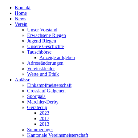
Kontakt
Home
News
Verein
Unser Vorstand
Erwachsene Riegen
Jugend Riegen
Unsere Geschichte
Tauschbörse
Anzeige aufgeben
Adressänderungen
Vereinskleider
Werte und Ethik
Anlässe
Einkampfmeisterschaft
Crosslauf Galgenen
Sportgala
Märchler-Derby
Gerätecup
2023
2017
2013
Sommerlager
Kantonale Vereinsmeisterschaft