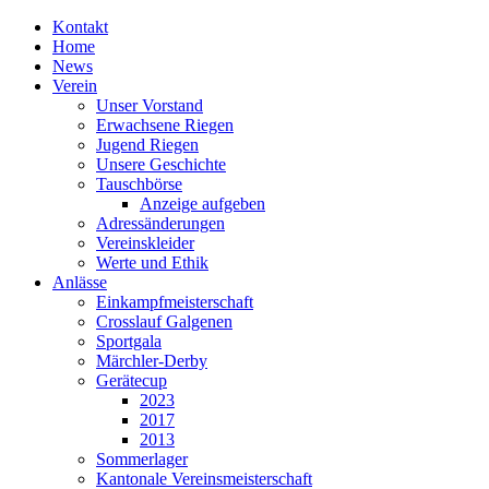
Kontakt
Home
News
Verein
Unser Vorstand
Erwachsene Riegen
Jugend Riegen
Unsere Geschichte
Tauschbörse
Anzeige aufgeben
Adressänderungen
Vereinskleider
Werte und Ethik
Anlässe
Einkampfmeisterschaft
Crosslauf Galgenen
Sportgala
Märchler-Derby
Gerätecup
2023
2017
2013
Sommerlager
Kantonale Vereinsmeisterschaft