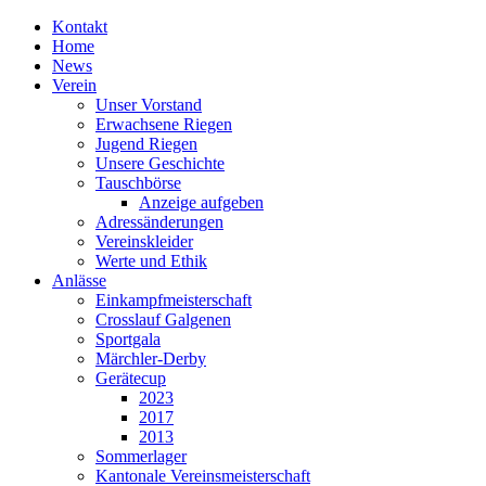
Kontakt
Home
News
Verein
Unser Vorstand
Erwachsene Riegen
Jugend Riegen
Unsere Geschichte
Tauschbörse
Anzeige aufgeben
Adressänderungen
Vereinskleider
Werte und Ethik
Anlässe
Einkampfmeisterschaft
Crosslauf Galgenen
Sportgala
Märchler-Derby
Gerätecup
2023
2017
2013
Sommerlager
Kantonale Vereinsmeisterschaft