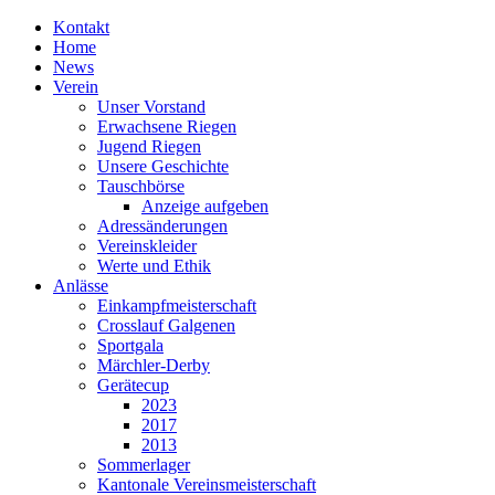
Kontakt
Home
News
Verein
Unser Vorstand
Erwachsene Riegen
Jugend Riegen
Unsere Geschichte
Tauschbörse
Anzeige aufgeben
Adressänderungen
Vereinskleider
Werte und Ethik
Anlässe
Einkampfmeisterschaft
Crosslauf Galgenen
Sportgala
Märchler-Derby
Gerätecup
2023
2017
2013
Sommerlager
Kantonale Vereinsmeisterschaft