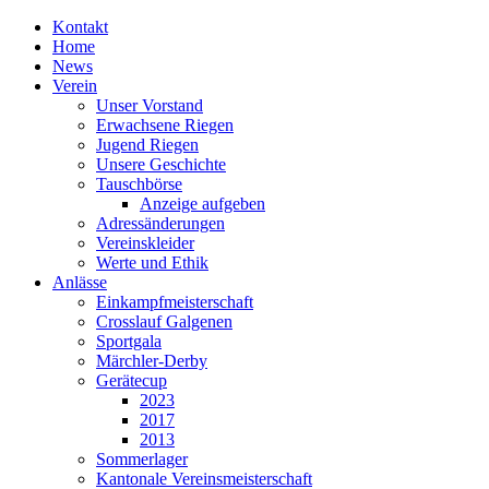
Kontakt
Home
News
Verein
Unser Vorstand
Erwachsene Riegen
Jugend Riegen
Unsere Geschichte
Tauschbörse
Anzeige aufgeben
Adressänderungen
Vereinskleider
Werte und Ethik
Anlässe
Einkampfmeisterschaft
Crosslauf Galgenen
Sportgala
Märchler-Derby
Gerätecup
2023
2017
2013
Sommerlager
Kantonale Vereinsmeisterschaft