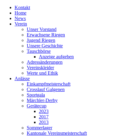
Kontakt
Home
News
Verein
Unser Vorstand
Erwachsene Riegen
Jugend Riegen
Unsere Geschichte
Tauschbörse
Anzeige aufgeben
Adressänderungen
Vereinskleider
Werte und Ethik
Anlässe
Einkampfmeisterschaft
Crosslauf Galgenen
Sportgala
Märchler-Derby
Gerätecup
2023
2017
2013
Sommerlager
Kantonale Vereinsmeisterschaft