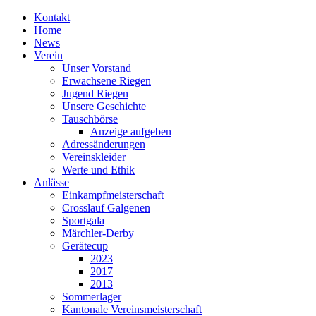
Kontakt
Home
News
Verein
Unser Vorstand
Erwachsene Riegen
Jugend Riegen
Unsere Geschichte
Tauschbörse
Anzeige aufgeben
Adressänderungen
Vereinskleider
Werte und Ethik
Anlässe
Einkampfmeisterschaft
Crosslauf Galgenen
Sportgala
Märchler-Derby
Gerätecup
2023
2017
2013
Sommerlager
Kantonale Vereinsmeisterschaft