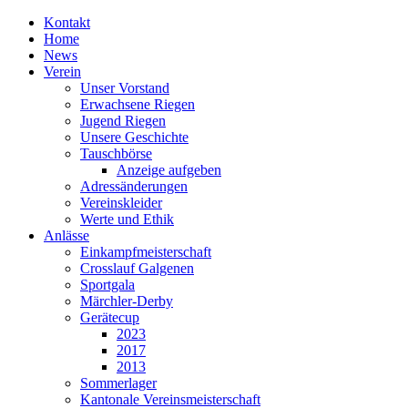
Kontakt
Home
News
Verein
Unser Vorstand
Erwachsene Riegen
Jugend Riegen
Unsere Geschichte
Tauschbörse
Anzeige aufgeben
Adressänderungen
Vereinskleider
Werte und Ethik
Anlässe
Einkampfmeisterschaft
Crosslauf Galgenen
Sportgala
Märchler-Derby
Gerätecup
2023
2017
2013
Sommerlager
Kantonale Vereinsmeisterschaft