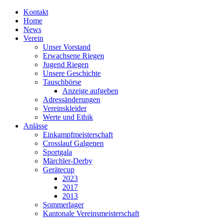
Kontakt
Home
News
Verein
Unser Vorstand
Erwachsene Riegen
Jugend Riegen
Unsere Geschichte
Tauschbörse
Anzeige aufgeben
Adressänderungen
Vereinskleider
Werte und Ethik
Anlässe
Einkampfmeisterschaft
Crosslauf Galgenen
Sportgala
Märchler-Derby
Gerätecup
2023
2017
2013
Sommerlager
Kantonale Vereinsmeisterschaft