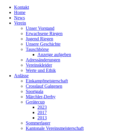
Kontakt
Home
News
Verein
Unser Vorstand
Erwachsene Riegen
Jugend Riegen
Unsere Geschichte
Tauschbörse
Anzeige aufgeben
Adressänderungen
Vereinskleider
Werte und Ethik
Anlässe
Einkampfmeisterschaft
Crosslauf Galgenen
Sportgala
Märchler-Derby
Gerätecup
2023
2017
2013
Sommerlager
Kantonale Vereinsmeisterschaft