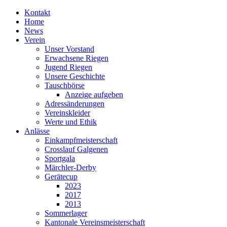
Kontakt
Home
News
Verein
Unser Vorstand
Erwachsene Riegen
Jugend Riegen
Unsere Geschichte
Tauschbörse
Anzeige aufgeben
Adressänderungen
Vereinskleider
Werte und Ethik
Anlässe
Einkampfmeisterschaft
Crosslauf Galgenen
Sportgala
Märchler-Derby
Gerätecup
2023
2017
2013
Sommerlager
Kantonale Vereinsmeisterschaft