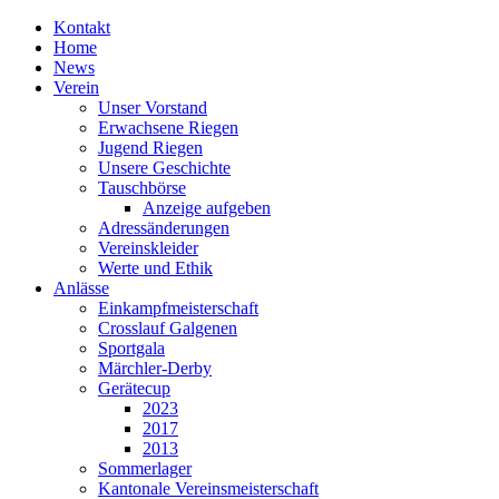
Kontakt
Home
News
Verein
Unser Vorstand
Erwachsene Riegen
Jugend Riegen
Unsere Geschichte
Tauschbörse
Anzeige aufgeben
Adressänderungen
Vereinskleider
Werte und Ethik
Anlässe
Einkampfmeisterschaft
Crosslauf Galgenen
Sportgala
Märchler-Derby
Gerätecup
2023
2017
2013
Sommerlager
Kantonale Vereinsmeisterschaft