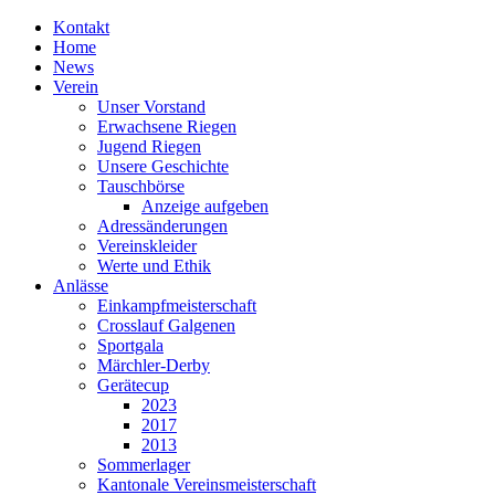
Kontakt
Home
News
Verein
Unser Vorstand
Erwachsene Riegen
Jugend Riegen
Unsere Geschichte
Tauschbörse
Anzeige aufgeben
Adressänderungen
Vereinskleider
Werte und Ethik
Anlässe
Einkampfmeisterschaft
Crosslauf Galgenen
Sportgala
Märchler-Derby
Gerätecup
2023
2017
2013
Sommerlager
Kantonale Vereinsmeisterschaft