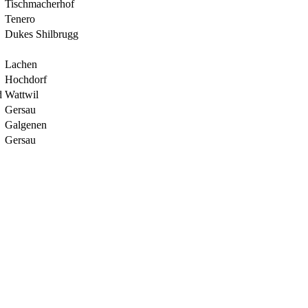
Tischmacherhof
Tenero
Dukes Shilbrugg
Lachen
Hochdorf
d
Wattwil
Gersau
Galgenen
Gersau