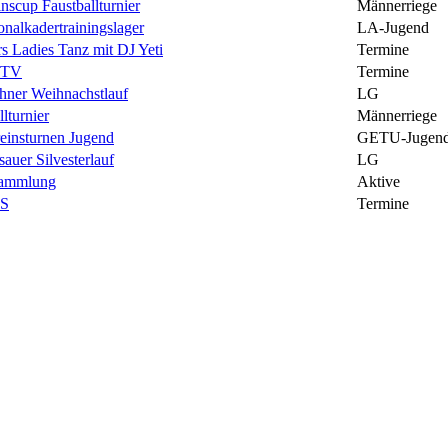
inscup Faustballturnier
Männerriege
onalkadertrainingslager
LA-Jugend
s Ladies Tanz mit DJ Yeti
Termine
STV
Termine
hner Weihnachstlauf
LG
lturnier
Männerriege
einsturnen Jugend
GETU-Jugen
sauer Silvesterlauf
LG
sammlung
Aktive
S
Termine