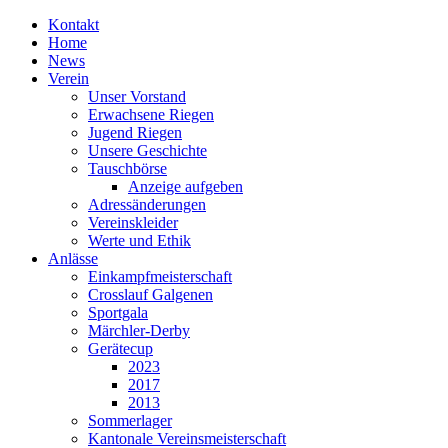
Kontakt
Home
News
Verein
Unser Vorstand
Erwachsene Riegen
Jugend Riegen
Unsere Geschichte
Tauschbörse
Anzeige aufgeben
Adressänderungen
Vereinskleider
Werte und Ethik
Anlässe
Einkampfmeisterschaft
Crosslauf Galgenen
Sportgala
Märchler-Derby
Gerätecup
2023
2017
2013
Sommerlager
Kantonale Vereinsmeisterschaft