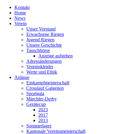
Kontakt
Home
News
Verein
Unser Vorstand
Erwachsene Riegen
Jugend Riegen
Unsere Geschichte
Tauschbörse
Anzeige aufgeben
Adressänderungen
Vereinskleider
Werte und Ethik
Anlässe
Einkampfmeisterschaft
Crosslauf Galgenen
Sportgala
Märchler-Derby
Gerätecup
2023
2017
2013
Sommerlager
Kantonale Vereinsmeisterschaft