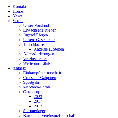
Kontakt
Home
News
Verein
Unser Vorstand
Erwachsene Riegen
Jugend Riegen
Unsere Geschichte
Tauschbörse
Anzeige aufgeben
Adressänderungen
Vereinskleider
Werte und Ethik
Anlässe
Einkampfmeisterschaft
Crosslauf Galgenen
Sportgala
Märchler-Derby
Gerätecup
2023
2017
2013
Sommerlager
Kantonale Vereinsmeisterschaft