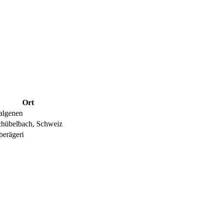
Ort
algenen
chübelbach, Schweiz
erägeri