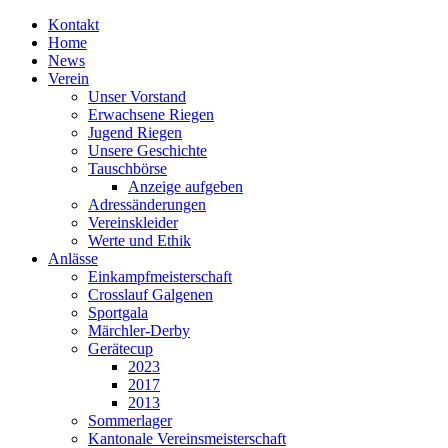
Kontakt
Home
News
Verein
Unser Vorstand
Erwachsene Riegen
Jugend Riegen
Unsere Geschichte
Tauschbörse
Anzeige aufgeben
Adressänderungen
Vereinskleider
Werte und Ethik
Anlässe
Einkampfmeisterschaft
Crosslauf Galgenen
Sportgala
Märchler-Derby
Gerätecup
2023
2017
2013
Sommerlager
Kantonale Vereinsmeisterschaft