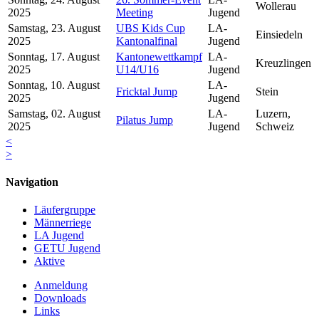
Wollerau
2025
Meeting
Jugend
Samstag, 23. August
UBS Kids Cup
LA-
Einsiedeln
2025
Kantonalfinal
Jugend
Sonntag, 17. August
Kantonewettkampf
LA-
Kreuzlingen
2025
U14/U16
Jugend
Sonntag, 10. August
LA-
Fricktal Jump
Stein
2025
Jugend
Samstag, 02. August
LA-
Luzern,
Pilatus Jump
2025
Jugend
Schweiz
<
>
Navigation
Läufergruppe
Männerriege
LA Jugend
GETU Jugend
Aktive
Anmeldung
Downloads
Links