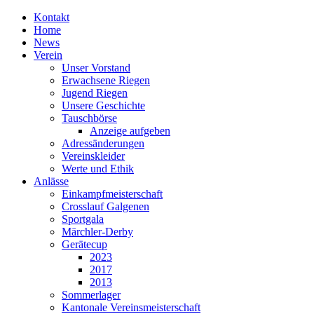
Kontakt
Home
News
Verein
Unser Vorstand
Erwachsene Riegen
Jugend Riegen
Unsere Geschichte
Tauschbörse
Anzeige aufgeben
Adressänderungen
Vereinskleider
Werte und Ethik
Anlässe
Einkampfmeisterschaft
Crosslauf Galgenen
Sportgala
Märchler-Derby
Gerätecup
2023
2017
2013
Sommerlager
Kantonale Vereinsmeisterschaft