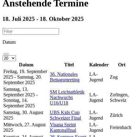
Anstehende Termine
18. Juli 2025 - 18. Oktober 2025
Datum
Datum
Titel
Kalender
Ort
Freitag, 19. September
36. Nationales
LA-
2025 - Samstag, 20.
Zug
Bettagsmeeting
Jugend
September 2025
Samstag, 13.
SM Leichtathletik
September 2025 -
LA-
Zofingen,
Nachwuchs
Sonntag, 14.
Jugend
Schweiz
U16/U18
September 2025
Samstag, 30. August
UBS Kids Cup
LA-
Zürich
2025
Schweizer Final
Jugend
Mittwoch, 27. August
Visana Sprint
LA-
Freienbach
2025
Kantonalfinal
Jugend
Sonntag, 24. August
26. Sommer-Event
LA-