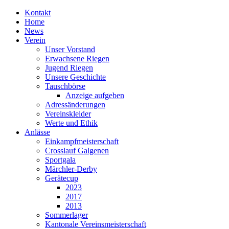
Kontakt
Home
News
Verein
Unser Vorstand
Erwachsene Riegen
Jugend Riegen
Unsere Geschichte
Tauschbörse
Anzeige aufgeben
Adressänderungen
Vereinskleider
Werte und Ethik
Anlässe
Einkampfmeisterschaft
Crosslauf Galgenen
Sportgala
Märchler-Derby
Gerätecup
2023
2017
2013
Sommerlager
Kantonale Vereinsmeisterschaft